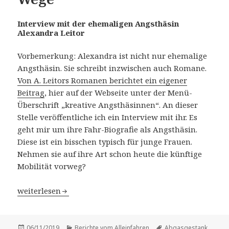
Interview mit der ehemaligen Angsthäsin
Alexandra Leitor
Vorbemerkung: Alexandra ist nicht nur ehemalige
Angsthäsin. Sie schreibt inzwischen auch Romane.
Von A. Leitors Romanen berichtet ein eigener
Beitrag
, hier auf der Webseite unter der Menü-
Überschrift „kreative Angsthäsinnen“. An dieser
Stelle veröffentliche ich ein Interview mit ihr. Es
geht mir um ihre Fahr-Biografie als Angsthäsin.
Diese ist ein bisschen typisch für junge Frauen.
Nehmen sie auf ihre Art schon heute die künftige
Mobilität vorweg?
Mein Partner fuhr wie selbstverständlich alle Wege
weiterlesen
Veröffentlicht
Kategorien
Schlagwörter
06/11/2019
Berichte vom Alleinfahren
Abgasgestank
,