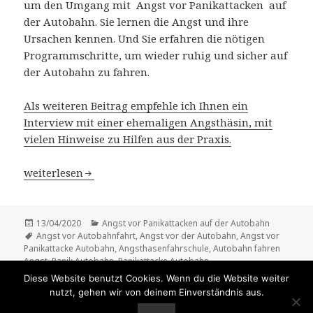
um den Umgang mit Angst vor Panikattacken auf
der Autobahn. Sie lernen die Angst und ihre
Ursachen kennen. Und Sie erfahren die nötigen
Programmschritte, um wieder ruhig und sicher auf
der Autobahn zu fahren.
Als weiteren Beitrag empfehle ich Ihnen ein
Interview mit einer ehemaligen Angsthäsin, mit
vielen Hinweise zu Hilfen aus der Praxis.
Angst vor Panikattacken auf der Autobahn bewältigen
weiterlesen
Veröffentlicht
Kategorien
13/04/2020
Angst vor Panikattacken auf der Autobahn
am
Schlagwörter
Angst vor Autobahnfahrt
,
Angst vor der Autobahn
,
Angst vor
Panikattacke Autobahn
,
Angsthasenfahrschule
,
Autobahn fahren
Angst
,
Panik Autobahn
,
Panikattacke Autobahn
zu Angst vor Panikattacken auf der Autobahn bewälti
19 Kommentare
Diese Website benutzt Cookies. Wenn du die Website weiter
nutzt, gehen wir von deinem Einverständnis aus.
Datenschutzerklärung nach EU-DSGVO
Stolz präsentiert von