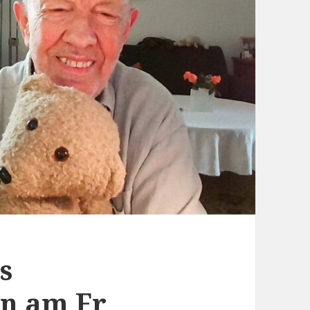
s
en am Fr