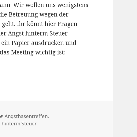
kann. Wir wollen uns wenigstens
e die Betreuung wegen der
 geht. Ihr könnt hier Fragen
der Angst hinterm Steuer
ld ein Papier ausdrucken und
das Meeting wichtig ist:
 am Fr 30.04.2021, 16.00 Uhr
Schlagwörter
Angsthasentreffen
,
 hinterm Steuer
itales Angsthasentreffen am Fr 30.04.2021, 16.00 Uhr