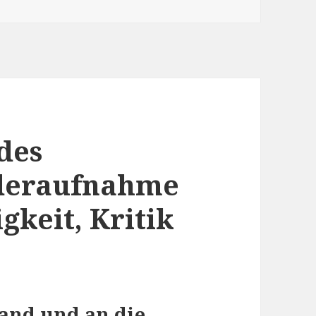
des
deraufnahme
gkeit, Kritik
and und an die