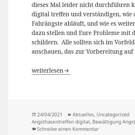
dieses Mal leider nicht durchführen 
digital treffen und verständigen, wi
Fahrängste abläuft, und wie es weiter
dazu stellen und Eure Probleme mit 
schildern. Alle sollten sich im Vorfe
anschauen, das zur Vorbereitung auf 
Aktuell – digitales Angsthasentreffen
weiterlesen
Veröffentlicht
Kategorien
24/04/2021
Aktuelles
,
Uncategorized
am
Angsthasentreffen digital
,
Bewältigung Angst
zu Aktuell – dig
Schreibe einen Kommentar